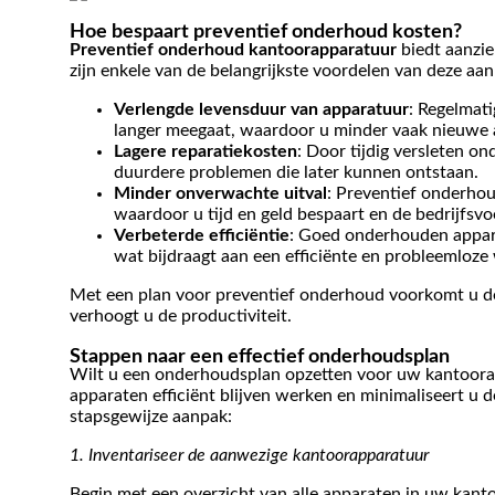
Hoe bespaart preventief onderhoud kosten?
Preventief onderhoud kantoorapparatuur
biedt aanzie
zijn enkele van de belangrijkste voordelen van deze aan
Verlengde levensduur van apparatuur
: Regelmat
langer meegaat, waardoor u minder vaak nieuwe a
Lagere reparatiekosten
: Door tijdig versleten o
duurdere problemen die later kunnen ontstaan.
Minder onverwachte uitval
: Preventief onderhou
waardoor u tijd en geld bespaart en de bedrijfsvo
Verbeterde efficiëntie
: Goed onderhouden appar
wat bijdraagt aan een efficiënte en probleemloz
Met een plan voor preventief onderhoud voorkomt u de 
verhoogt u de productiviteit.
Stappen naar een effectief onderhoudsplan
Wilt u een onderhoudsplan opzetten voor uw kantoorap
apparaten efficiënt blijven werken en minimaliseert u 
stapsgewijze aanpak:
1. Inventariseer de aanwezige kantoorapparatuur
Begin met een overzicht van alle apparaten in uw kanto