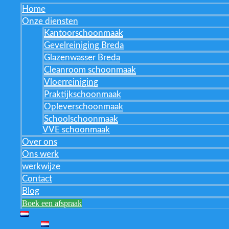
Home
Onze diensten
Kantoorschoonmaak
Gevelreiniging Breda
Glazenwasser Breda
Cleanroom schoonmaak
Vloerreiniging
Praktijkschoonmaak
Opleverschoonmaak
Schoolschoonmaak
VVE schoonmaak
Over ons
Ons werk
werkwijze
Contact
Blog
Boek een afspraak