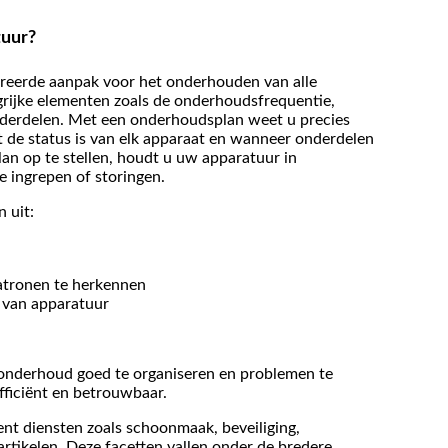
tuur?
ureerde aanpak voor het onderhouden van alle
grijke elementen zoals de onderhoudsfrequentie,
nderdelen. Met een onderhoudsplan weet u precies
de status is van elk apparaat en wanneer onderdelen
n op te stellen, houdt u uw apparatuur in
e ingrepen of storingen.
 uit:
atronen te herkennen
 van apparatuur
onderhoud goed te organiseren en problemen te
ficiënt en betrouwbaar.
nt diensten zoals schoonmaak, beveiliging,
rtikelen. Deze facetten vallen onder de bredere