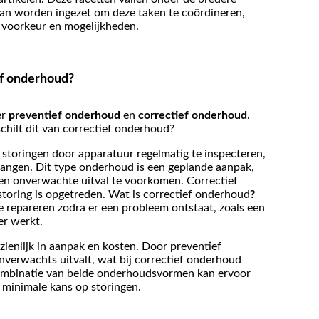
jf kan worden ingezet om deze taken te coördineren,
w voorkeur en mogelijkheden.
ef onderhoud?
er
preventief onderhoud
en
correctief onderhoud
.
chilt dit van correctief onderhoud?
storingen door apparatuur regelmatig te inspecteren,
rvangen. Dit type onderhoud is een geplande aanpak,
en onverwachte uitval te voorkomen. Correctief
storing is opgetreden. Wat is correctief onderhoud
?
 repareren zodra er een probleem ontstaat, zoals een
er werkt.
zienlijk in aanpak en kosten. Door preventief
verwachts uitvalt, wat bij correctief onderhoud
combinatie van beide onderhoudsvormen kan ervoor
 minimale kans op storingen.