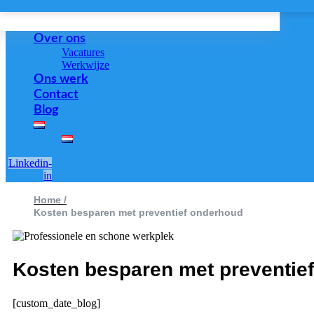
Over ons
Vacatures
Werkwijze
Ons werk
Contact
Blog
Linkedin-
in
Home /
Kosten besparen met preventief onderhoud
Kosten besparen met preventie
[custom_date_blog]