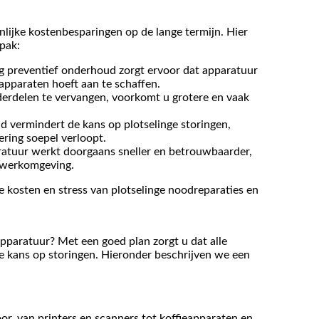
nlijke kostenbesparingen op de lange termijn. Hier
pak:
ig preventief onderhoud zorgt ervoor dat apparatuur
pparaten hoeft aan te schaffen.
nderdelen te vervangen, voorkomt u grotere en vaak
d vermindert de kans op plotselinge storingen,
ering soepel verloopt.
atuur werkt doorgaans sneller en betrouwbaarder,
e werkomgeving.
kosten en stress van plotselinge noodreparaties en
paratuur? Met een goed plan zorgt u dat alle
de kans op storingen. Hieronder beschrijven we een
or, van printers en scanners tot koffieapparaten en