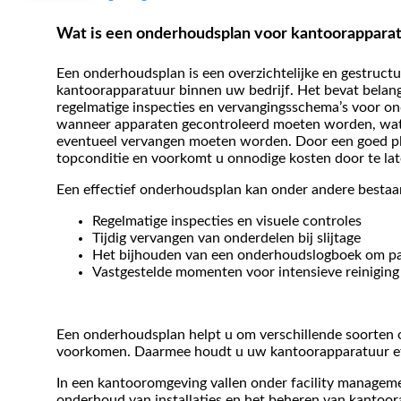
Wat is een onderhoudsplan voor kantoorappara
Een onderhoudsplan is een overzichtelijke en gestruct
kantoorapparatuur binnen uw bedrijf. Het bevat belan
regelmatige inspecties en vervangingsschema’s voor o
wanneer apparaten gecontroleerd moeten worden, wat 
eventueel vervangen moeten worden. Door een goed pla
topconditie en voorkomt u onnodige kosten door te lat
Een effectief onderhoudsplan kan onder andere bestaan
Regelmatige inspecties en visuele controles
Tijdig vervangen van onderdelen bij slijtage
Het bijhouden van een onderhoudslogboek om p
Vastgestelde momenten voor intensieve reiniging
Een onderhoudsplan helpt u om verschillende soorten 
voorkomen. Daarmee houdt u uw kantoorapparatuur ef
In een kantooromgeving vallen onder facility manageme
onderhoud van installaties en het beheren van kantoora